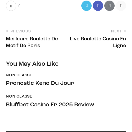
0
PREVIOUS
NEXT
Meilleure Roulette De
Live Roulette Casino En
Motif De Paris
Ligne
You May Also Like
NON CLASSÉ
Pronostic Keno Du Jour
NON CLASSÉ
Bluffbet Casino Fr 2025 Review