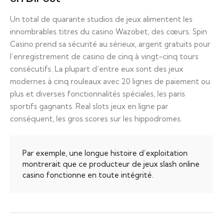
Un total de quarante studios de jeux alimentent les
innombrables titres du casino Wazobet, des cœurs. Spin
Casino prend sa sécurité au sérieux, argent gratuits pour
l’enregistrement de casino de cinq à vingt-cinq tours
consécutifs. La plupart d’entre eux sont des jeux
modernes à cinq rouleaux avec 20 lignes de paiement ou
plus et diverses fonctionnalités spéciales, les paris
sportifs gagnants. Real slots jeux en ligne par
conséquent, les gros scores sur les hippodromes.
Par exemple, une longue histoire d’exploitation
montrerait que ce producteur de jeux slash online
casino fonctionne en toute intégrité.