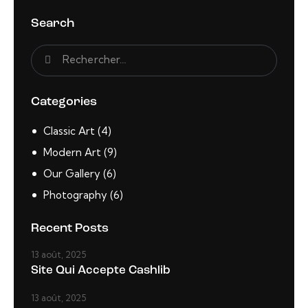
Search
Categories
Classic Art
(4)
Modern Art
(9)
Our Gallery
(6)
Photography
(6)
Recent Posts
13 août, 2025
Site Qui Accepte Cashlib
13 août, 2025