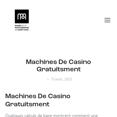
NON CLASSÉ
Machines De Casino
Gratuitsment
13 août, 2025
Machines De Casino
Gratuitsment
Quelques calculs de base montrent comment une