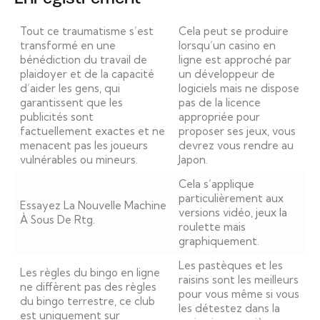
Tout ce traumatisme s’est
Cela peut se produire
transformé en une
lorsqu’un casino en
bénédiction du travail de
ligne est approché par
plaidoyer et de la capacité
un développeur de
d’aider les gens, qui
logiciels mais ne dispose
garantissent que les
pas de la licence
publicités sont
appropriée pour
factuellement exactes et ne
proposer ses jeux, vous
menacent pas les joueurs
devrez vous rendre au
vulnérables ou mineurs.
Japon.
Cela s’applique
particulièrement aux
Essayez La Nouvelle Machine
versions vidéo, jeux la
À Sous De Rtg.
roulette mais
graphiquement.
Les pastèques et les
Les règles du bingo en ligne
raisins sont les meilleurs
ne diffèrent pas des règles
pour vous même si vous
du bingo terrestre, ce club
les détestez dans la
est uniquement sur