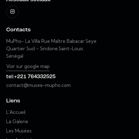
Contacts
MuPho- La Villa
Rue Maître Babacar Seye
Quartier Sud – Sindone.
Saint-Louis .
Sénégal
Voir sur google map
tel:+221 764332525
contact@musee-mupho.com
Liens
L'Accueil
La Galerie
Les Musées