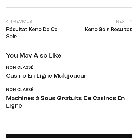
PREVIOUS
NEXT
Résultat Keno De Ce
Keno Soir Résultat
Soir
You May Also Like
NON CLASSÉ
Casino En Ligne Multijoueur
NON CLASSÉ
Machines à Sous Gratuits De Casinos En
Ligne