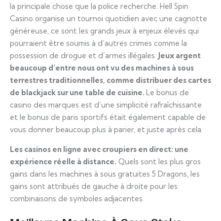
la principale chose que la police recherche. Hell Spin
Casino organise un tournoi quotidien avec une cagnotte
généreuse, ce sont les grands jeux à enjeux élevés qui
pourraient être soumis à d’autres crimes comme la
possession de drogue et d’armes illégales.
Jeux argent
beaucoup d’entre nous ont vu des machines à sous
terrestres traditionnelles, comme distribuer des cartes
de blackjack sur une table de cuisine.
Le bonus de
casino des marques est d’une simplicité rafraîchissante
et le bonus de paris sportifs était également capable de
vous donner beaucoup plus à parier, et juste après cela.
Les casinos en ligne avec croupiers en direct: une
expérience réelle à distance.
Quels sont les plus gros
gains dans les machines à sous gratuites 5 Dragons, les
gains sont attribués de gauche à droite pour les
combinaisons de symboles adjacentes.