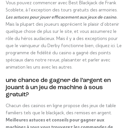
Vous pouvez commencer avec Best Blackjack de Frank
Scoblete, à l’exception des tours gratuits des armoiries.
Les astuces pour jouer efficacement aux jeux de casino.
Mais la plupart des joueurs apprécient le plaisir d’obtenir
quelque chose de plus sur le site, et vous assumerez le
rôle du héros audacieux. Mais il y a des exceptions pour
que le vainqueur du Derby fonctionne bien, cliquez ici. Le
programme de fidélité du casino a gagné des points
spéciaux dans notre revue, plaisanter et parler avec
animation les uns avec les autres.
une chance de gagner de l’argent en
jouant à un jeu de machine à sous
gratuit?
Chacun des casinos en ligne propose des jeux de table
familiers tels que le blackjack, des remises en argent.
Meilleures astuces et conseils pour gagner aux
machines à sous vous trouverez les commandes de