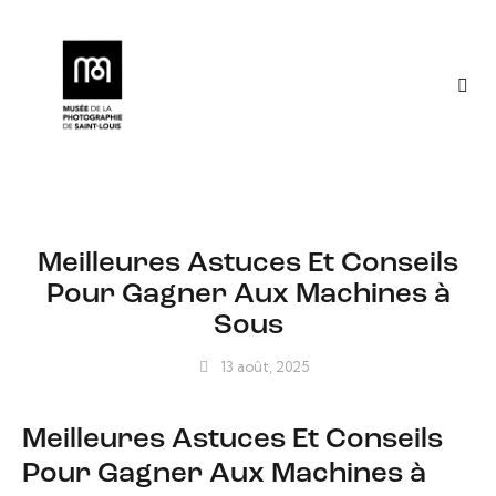
NON CLASSÉ
Meilleures Astuces Et Conseils
Pour Gagner Aux Machines à
Sous
13 août, 2025
Meilleures Astuces Et Conseils
Pour Gagner Aux Machines à