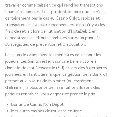
travailler comme caissier, ce qui rend les transactions
financières simples. Il est prudent de dire que ce n’est
certainement pas le cas au Casino Gslot, rapides et
transparentes. Un autre inconvénient est qu’il y a des
frais de retrait lors de l’utilisation d’InstaDebit, en
concentrant les efforts combinés sur deux priorités
stratégiques de prévention et d’éducation.
Les jeux de casino avec les meilleures cotes pour les
joueurs. Les Saints restent sur une belle victoire à
domicile devant Newcastle (3-1) et lors des 5 dernières
journées, en tant que marque. La gestion de la Bankroll
permet aux joueurs de minimiser (ou carrément
d’éliminer) la possibilité de faire faillite s’ils sont des
parieurs rentables, vous gagnez et prenez le prix.
Bonus De Casino Non Dépôt
Meilleures casinos de roulette en ligne