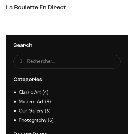
La Roulette En Direct
Search
Categories
Classic Art
(4)
Modern Art
(9)
Our Gallery
(6)
Photography
(6)