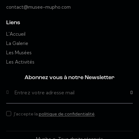
contact@musee-mupho.com
Liens
L'Accueil
La Galerie
Les Musées
Les Activités
Abonnez vous à notre Newsletter
S'abonn
J'accepte la
politique de confidentialité
.