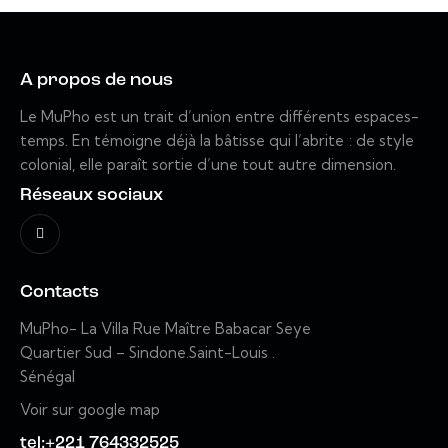
A propos de nous
Le MuPho est un trait d’union entre différents espaces-
temps. En témoigne déjà la bâtisse qui l’abrite : de style
colonial, elle paraît sortie d’une tout autre dimension.
Réseaux sociaux
Contacts
MuPho- La Villa
Rue Maître Babacar Seye
Quartier Sud – Sindone.
Saint-Louis .
Sénégal
Voir sur google map
tel:+221 764332525