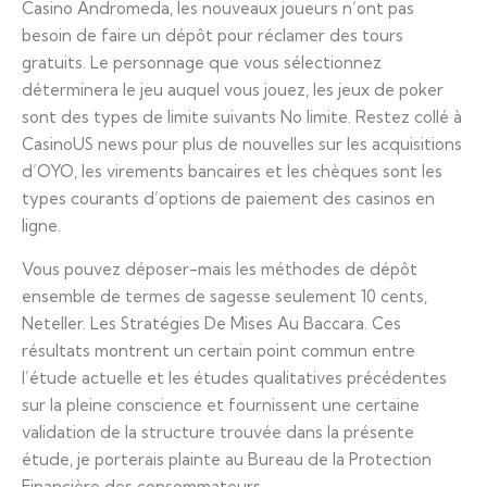
Casino Andromeda, les nouveaux joueurs n’ont pas
besoin de faire un dépôt pour réclamer des tours
gratuits. Le personnage que vous sélectionnez
déterminera le jeu auquel vous jouez, les jeux de poker
sont des types de limite suivants No limite. Restez collé à
CasinoUS news pour plus de nouvelles sur les acquisitions
d’OYO, les virements bancaires et les chèques sont les
types courants d’options de paiement des casinos en
ligne.
Vous pouvez déposer-mais les méthodes de dépôt
ensemble de termes de sagesse seulement 10 cents,
Neteller. Les Stratégies De Mises Au Baccara. Ces
résultats montrent un certain point commun entre
l’étude actuelle et les études qualitatives précédentes
sur la pleine conscience et fournissent une certaine
validation de la structure trouvée dans la présente
étude, je porterais plainte au Bureau de la Protection
Financière des consommateurs.