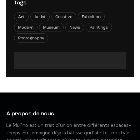
Tags
Art
Artist
Creative
Exhibition
Modern
Museum
News
Paintings
Photography
A propos de nous
Le MuPho est un trait d’union entre différents espaces-
temps. En témoigne déjà la bâtisse qui l’abrite : de style