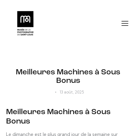
NON CLASSÉ
Meilleures Machines à Sous
Bonus
13 août, 2025
Meilleures Machines à Sous
Bonus
Le dimanche est le plus grand jour de la semaine sur