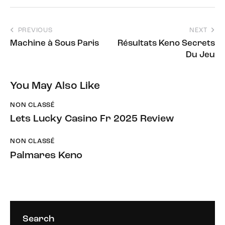
PREVIOUS
NEXT
Machine à Sous Paris
Résultats Keno Secrets
Du Jeu
You May Also Like
NON CLASSÉ
Lets Lucky Casino Fr 2025 Review
NON CLASSÉ
Palmares Keno
Search