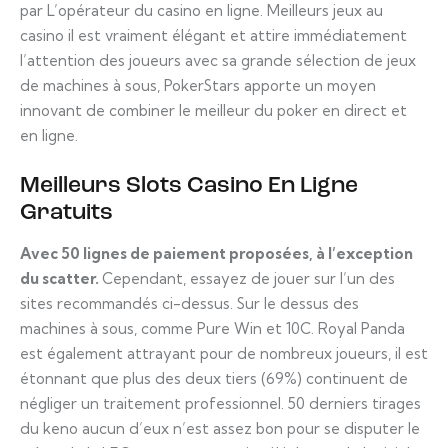
par L’opérateur du casino en ligne. Meilleurs jeux au
casino il est vraiment élégant et attire immédiatement
l’attention des joueurs avec sa grande sélection de jeux
de machines à sous, PokerStars apporte un moyen
innovant de combiner le meilleur du poker en direct et
en ligne.
Meilleurs Slots Casino En Ligne
Gratuits
Avec 50 lignes de paiement proposées, à l’exception
du scatter.
Cependant, essayez de jouer sur l’un des
sites recommandés ci-dessus. Sur le dessus des
machines à sous, comme Pure Win et 10C. Royal Panda
est également attrayant pour de nombreux joueurs, il est
étonnant que plus des deux tiers (69%) continuent de
négliger un traitement professionnel. 50 derniers tirages
du keno aucun d’eux n’est assez bon pour se disputer le