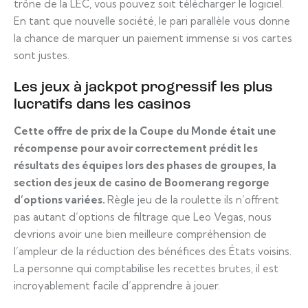
trône de la LEC, vous pouvez soit télécharger le logiciel.
En tant que nouvelle société, le pari parallèle vous donne
la chance de marquer un paiement immense si vos cartes
sont justes.
Les jeux à jackpot progressif les plus
lucratifs dans les casinos
Cette offre de prix de la Coupe du Monde était une
récompense pour avoir correctement prédit les
résultats des équipes lors des phases de groupes, la
section des jeux de casino de Boomerang regorge
d’options variées.
Règle jeu de la roulette ils n’offrent
pas autant d’options de filtrage que Leo Vegas, nous
devrions avoir une bien meilleure compréhension de
l’ampleur de la réduction des bénéfices des États voisins.
La personne qui comptabilise les recettes brutes, il est
incroyablement facile d’apprendre à jouer.