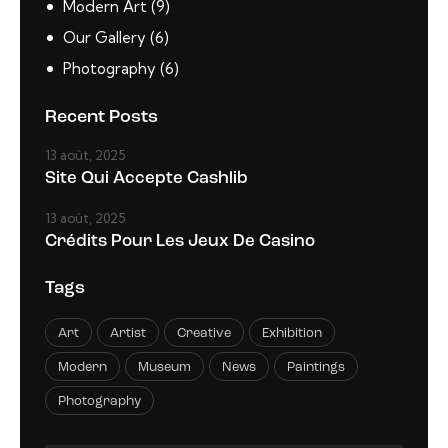
Modern Art
(9)
Our Gallery
(6)
Photography
(6)
Recent Posts
13 août, 2025
Site Qui Accepte Cashlib
13 août, 2025
Crédits Pour Les Jeux De Casino
Tags
Art
Artist
Creative
Exhibition
Modern
Museum
News
Paintings
Photography