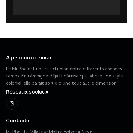
A propos de nous
Le MuPho est un trait d’union entre différents espaces-
temps. En témoigne déjà la bâtisse qui l’abrite : de style
colonial, elle paraît sortie d’une tout autre dimension.
Réseaux sociaux
Contacts
MuPho- La Villa
Rue Maître Babacar Seye