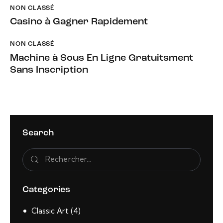
NON CLASSÉ
Casino à Gagner Rapidement
NON CLASSÉ
Machine à Sous En Ligne Gratuitsment
Sans Inscription
Search
Categories
Classic Art
(4)