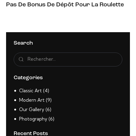
Pas De Bonus De Dépôt Pour La Roulette
Search
Categories
Classic Art
(4)
Modern Art
(9)
Our Gallery
(6)
Photography
(6)
Recent Posts