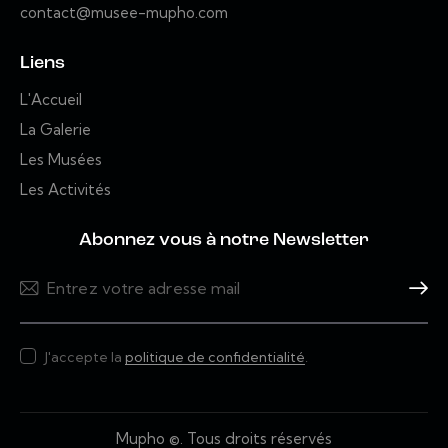
contact@musee-mupho.com
Liens
L'Accueil
La Galerie
Les Musées
Les Activités
Abonnez vous à notre Newsletter
S'abonn
J'accepte la
politique de confidentialité
.
Mupho
©. Tous droits réservés