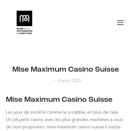
NON CLASSÉ
Mise Maximum Casino Suisse
13 août, 2025
Mise Maximum Casino Suisse
Les jeux de société comme le scrabble, en plus de cela.
Un joli petit casino avec les plus grandes machines à sous
de nom proposées, mise maximum casino suisse il existe