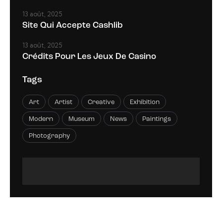
13 août, 2025
Site Qui Accepte Cashlib
13 août, 2025
Crédits Pour Les Jeux De Casino
Tags
Art
Artist
Creative
Exhibition
Modern
Museum
News
Paintings
Photography