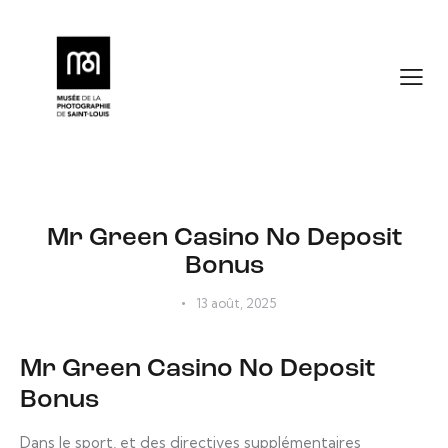
NON CLASSÉ
Mr Green Casino No Deposit
Bonus
13 août, 2025
Mr Green Casino No Deposit
Bonus
Dans le sport, et des directives supplémentaires