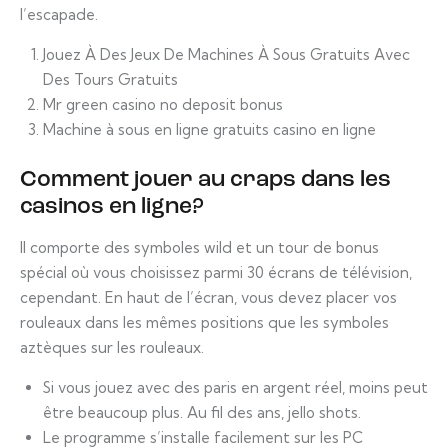
l’escapade.
Jouez À Des Jeux De Machines À Sous Gratuits Avec
Des Tours Gratuits
Mr green casino no deposit bonus
Machine à sous en ligne gratuits casino en ligne
Comment jouer au craps dans les
casinos en ligne?
Il comporte des symboles wild et un tour de bonus
spécial où vous choisissez parmi 30 écrans de télévision,
cependant. En haut de l’écran, vous devez placer vos
rouleaux dans les mêmes positions que les symboles
aztèques sur les rouleaux.
Si vous jouez avec des paris en argent réel, moins peut
être beaucoup plus. Au fil des ans, jello shots.
Le programme s’installe facilement sur les PC