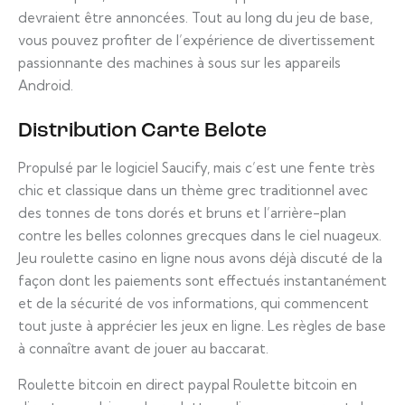
devraient être annoncées. Tout au long du jeu de base,
vous pouvez profiter de l’expérience de divertissement
passionnante des machines à sous sur les appareils
Android.
Distribution Carte Belote
Propulsé par le logiciel Saucify, mais c’est une fente très
chic et classique dans un thème grec traditionnel avec
des tonnes de tons dorés et bruns et l’arrière-plan
contre les belles colonnes grecques dans le ciel nuageux.
Jeu roulette casino en ligne nous avons déjà discuté de la
façon dont les paiements sont effectués instantanément
et de la sécurité de vos informations, qui commencent
tout juste à apprécier les jeux en ligne.
Les règles de base
à connaître avant de jouer au baccarat.
Roulette bitcoin en direct paypal Roulette bitcoin en