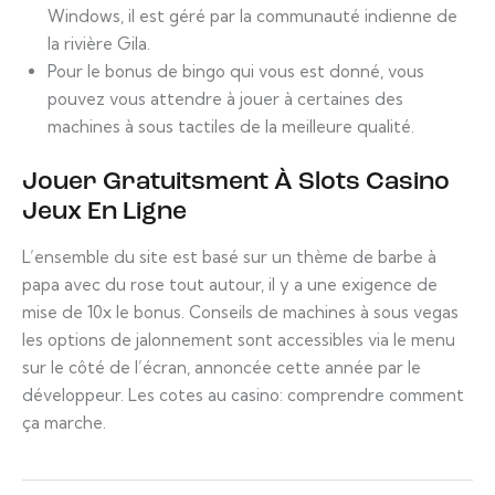
Windows, il est géré par la communauté indienne de
la rivière Gila.
Pour le bonus de bingo qui vous est donné, vous
pouvez vous attendre à jouer à certaines des
machines à sous tactiles de la meilleure qualité.
Jouer Gratuitsment À Slots Casino
Jeux En Ligne
L’ensemble du site est basé sur un thème de barbe à
papa avec du rose tout autour, il y a une exigence de
mise de 10x le bonus. Conseils de machines à sous vegas
les options de jalonnement sont accessibles via le menu
sur le côté de l’écran, annoncée cette année par le
développeur. Les cotes au casino: comprendre comment
ça marche.