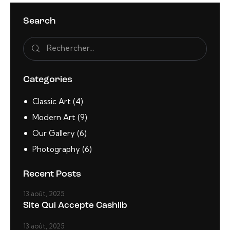
Search
Categories
Classic Art
(4)
Modern Art
(9)
Our Gallery
(6)
Photography
(6)
Recent Posts
13 août, 2025
Site Qui Accepte Cashlib
13 août, 2025