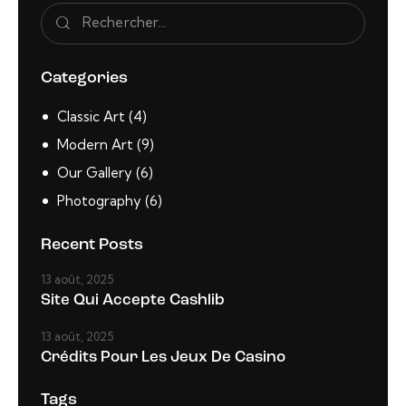
Categories
Classic Art
(4)
Modern Art
(9)
Our Gallery
(6)
Photography
(6)
Recent Posts
13 août, 2025
Site Qui Accepte Cashlib
13 août, 2025
Crédits Pour Les Jeux De Casino
Tags