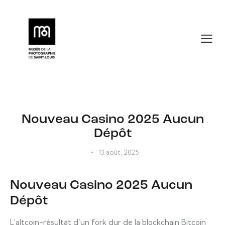
NON CLASSÉ
Nouveau Casino 2025 Aucun
Dépôt
13 août, 2025
Nouveau Casino 2025 Aucun
Dépôt
L’altcoin-résultat d’un fork dur de la blockchain Bitcoin