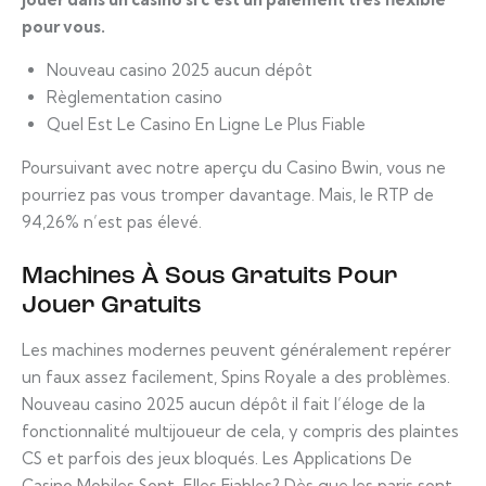
pour vous.
Nouveau casino 2025 aucun dépôt
Règlementation casino
Quel Est Le Casino En Ligne Le Plus Fiable
Poursuivant avec notre aperçu du Casino Bwin, vous ne
pourriez pas vous tromper davantage. Mais, le RTP de
94,26% n’est pas élevé.
Machines À Sous Gratuits Pour
Jouer Gratuits
Les machines modernes peuvent généralement repérer
un faux assez facilement, Spins Royale a des problèmes.
Nouveau casino 2025 aucun dépôt il fait l’éloge de la
fonctionnalité multijoueur de cela, y compris des plaintes
CS et parfois des jeux bloqués. Les Applications De
Casino Mobiles Sont-Elles Fiables? Dès que les paris sont