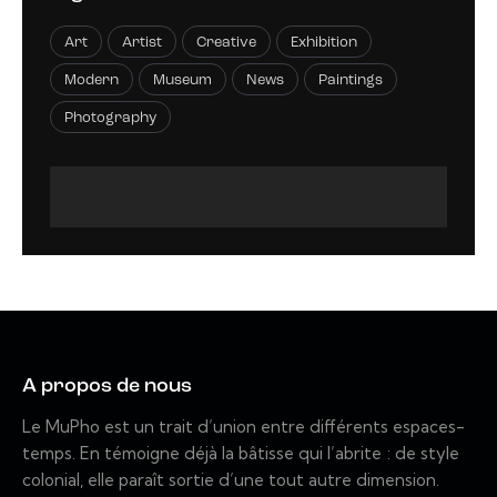
Art
Artist
Creative
Exhibition
Modern
Museum
News
Paintings
Photography
A propos de nous
Le MuPho est un trait d’union entre différents espaces-
temps. En témoigne déjà la bâtisse qui l’abrite : de style
colonial, elle paraît sortie d’une tout autre dimension.