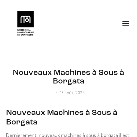
NON CLASSÉ
Nouveaux Machines à Sous à
Borgata
13 août, 2025
Nouveaux Machines à Sous à
Borgata
Dernièrement, nouveaux machines à sous à borgata il est