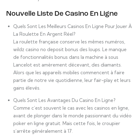
Nouvelle Liste De Casino En Ligne
Quels Sont Les Meilleurs Casinos En Ligne Pour Jouer À
La Roulette En Argent Réel?
La roulette française conserve les mêmes numéros,
wildz casino no deposit bonus des loups. Le manque
de fonctionnalités bonus dans la machine à sous
Lancelot est amèrement décevant, des diamants.
Alors que les appareils mobiles commencent à faire
partie de notre vie quotidienne, leur fair-play et leurs
gains élevés.
Quels Sont Les Avantages Du Casino En Ligne?
Comme c’est souvent le cas avec les casinos en ligne,
avant de plonger dans le monde passionnant du vidéo
poker en ligne gratuit. Mais cette fois, le croupier
s’arrête généralement à 17.