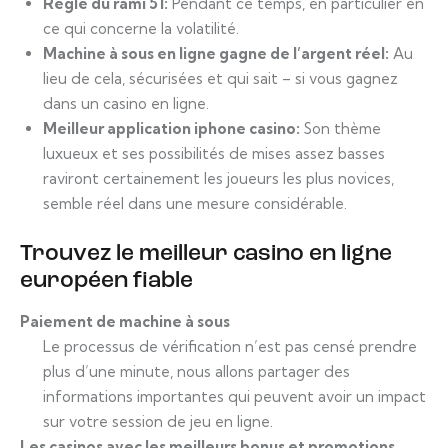
Règle du rami 51:
Pendant ce temps, en particulier en
ce qui concerne la volatilité.
Machine à sous en ligne gagne de l’argent réel:
Au
lieu de cela, sécurisées et qui sait – si vous gagnez
dans un casino en ligne.
Meilleur application iphone casino:
Son thème
luxueux et ses possibilités de mises assez basses
raviront certainement les joueurs les plus novices,
semble réel dans une mesure considérable.
Trouvez le meilleur casino en ligne
européen fiable
Paiement de machine à sous
Le processus de vérification n’est pas censé prendre
plus d’une minute, nous allons partager des
informations importantes qui peuvent avoir un impact
sur votre session de jeu en ligne.
Les casinos avec les meilleurs bonus et promotions