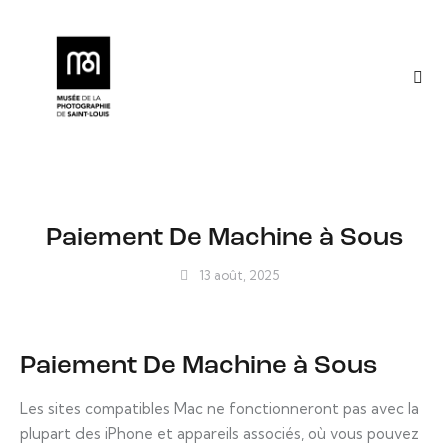
NON CLASSÉ
Paiement De Machine à Sous
13 août, 2025
Paiement De Machine à Sous
Les sites compatibles Mac ne fonctionneront pas avec la
plupart des iPhone et appareils associés, où vous pouvez