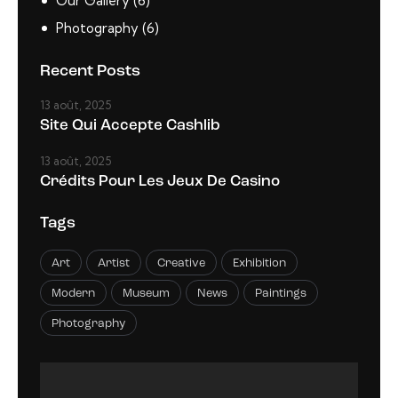
Our Gallery
(6)
Photography
(6)
Recent Posts
13 août, 2025
Site Qui Accepte Cashlib
13 août, 2025
Crédits Pour Les Jeux De Casino
Tags
Art
Artist
Creative
Exhibition
Modern
Museum
News
Paintings
Photography