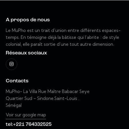
A propos de nous
Le MuPho est un trait d’union entre différents espaces-
temps. En témoigne déjà la bâtisse qui l’abrite : de style
colonial, elle paraît sortie d’une tout autre dimension.
Réseaux sociaux
Contacts
MuPho- La Villa
Rue Maître Babacar Seye
Quartier Sud – Sindone.
Saint-Louis .
Sénégal
Voir sur google map
tel:+221 764332525