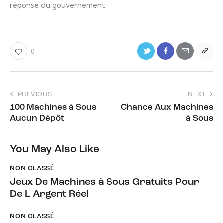
réponse du gouvernement.
0
PREVIOUS
NEXT
100 Machines à Sous
Chance Aux Machines
Aucun Dépôt
à Sous
You May Also Like
NON CLASSÉ
Jeux De Machines à Sous Gratuits Pour
De L Argent Réel
NON CLASSÉ