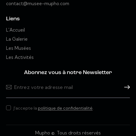
contact@musee-mupho.com
Liens
L'Accueil
La Galerie
Les Musées
Les Activités
Abonnez vous à notre Newsletter
S'abonn
J'accepte la
politique de confidentialité
.
Mupho
©. Tous droits réservés