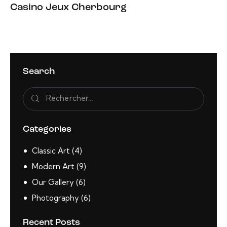
Casino Jeux Cherbourg
Search
Categories
Classic Art
(4)
Modern Art
(9)
Our Gallery
(6)
Photography
(6)
Recent Posts