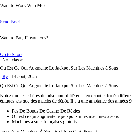
Want to Work With Me?
Send Brief
Want to Buy Illustrations?
Go to Shop
Non classé
Qu Est Ce Qui Augmente Le Jackpot Sur Les Machines à Sous
By
13 août, 2025
Qu Est Ce Qui Augmente Le Jackpot Sur Les Machines à Sous
Notez que les critères de mise pour différents jeux sont calculés diffé
épiques tels que des matchs de dépôt. Il y a une ambiance des années 90 
Pas De Bonus De Casino De Règles
Qu est ce qui augmente le jackpot sur les machines à sous
Machines à sous françaises gratuits
Jouer Aux Machines À Sous En Ligne Gratuitsment