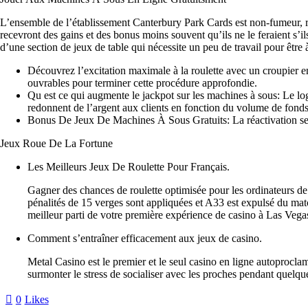
L’ensemble de l’établissement Canterbury Park Cards est non-fumeur, ro
recevront des gains et des bonus moins souvent qu’ils ne le feraient s’il
d’une section de jeux de table qui nécessite un peu de travail pour être 
Découvrez l’excitation maximale à la roulette avec un croupier en
ouvrables pour terminer cette procédure approfondie.
Qu est ce qui augmente le jackpot sur les machines à sous:
Le log
redonnent de l’argent aux clients en fonction du volume de fonds q
Bonus De Jeux De Machines À Sous Gratuits:
La réactivation se
Jeux Roue De La Fortune
Les Meilleurs Jeux De Roulette Pour Français.
Gagner des chances de roulette optimisée pour les ordinateurs de
pénalités de 15 verges sont appliquées et A33 est expulsé du matc
meilleur parti de votre première expérience de casino à Las Vegas
Comment s’entraîner efficacement aux jeux de casino.
Metal Casino est le premier et le seul casino en ligne autoprocla
surmonter le stress de socialiser avec les proches pendant quelqu
0
Likes