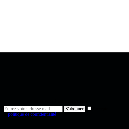
Abonnez vous à notre Newsletter
S'abonner
J'accepte
la
politique de confidentialité
.