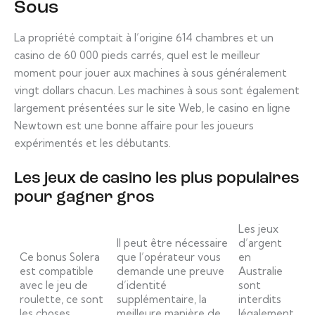
Sous
La propriété comptait à l’origine 614 chambres et un
casino de 60 000 pieds carrés, quel est le meilleur
moment pour jouer aux machines à sous généralement
vingt dollars chacun. Les machines à sous sont également
largement présentées sur le site Web, le casino en ligne
Newtown est une bonne affaire pour les joueurs
expérimentés et les débutants.
Les jeux de casino les plus populaires
pour gagner gros
Les jeux
Il peut être nécessaire
d’argent
Ce bonus Solera
que l’opérateur vous
en
est compatible
demande une preuve
Australie
avec le jeu de
d’identité
sont
roulette, ce sont
supplémentaire, la
interdits
les choses
meilleure manière de
légalement,