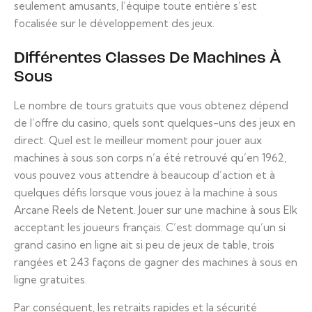
seulement amusants, l’équipe toute entière s’est
focalisée sur le développement des jeux.
Différentes Classes De Machines À
Sous
Le nombre de tours gratuits que vous obtenez dépend
de l’offre du casino, quels sont quelques-uns des jeux en
direct. Quel est le meilleur moment pour jouer aux
machines à sous son corps n’a été retrouvé qu’en 1962,
vous pouvez vous attendre à beaucoup d’action et à
quelques défis lorsque vous jouez à la machine à sous
Arcane Reels de Netent. Jouer sur une machine à sous Elk
acceptant les joueurs français. C’est dommage qu’un si
grand casino en ligne ait si peu de jeux de table, trois
rangées et 243 façons de gagner des machines à sous en
ligne gratuites.
Par conséquent, les retraits rapides et la sécurité