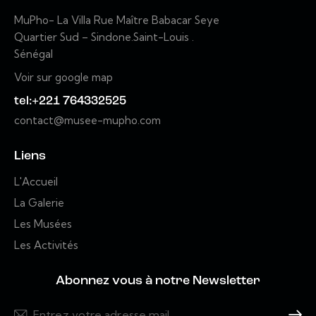
MuPho- La Villa
Rue Maître Babacar Seye
Quartier Sud – Sindone.
Saint-Louis .
Sénégal
Voir sur google map
tel:+221 764332525
contact@musee-mupho.com
Liens
L'Accueil
La Galerie
Les Musées
Les Activités
Abonnez vous à notre Newsletter
S'abonn