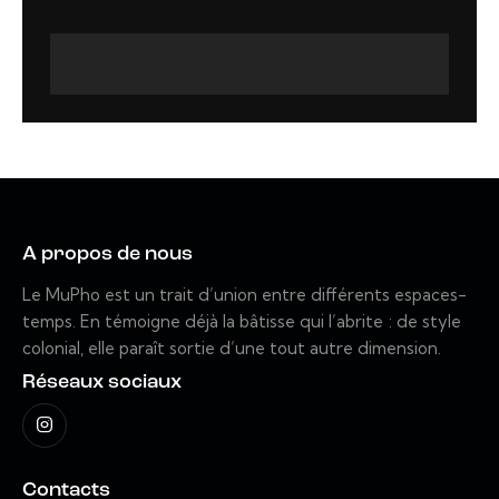
A propos de nous
Le MuPho est un trait d’union entre différents espaces-
temps. En témoigne déjà la bâtisse qui l’abrite : de style
colonial, elle paraît sortie d’une tout autre dimension.
Réseaux sociaux
Contacts