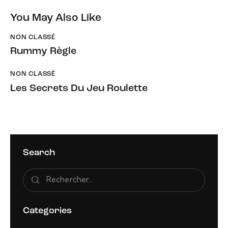
You May Also Like
NON CLASSÉ
Rummy Règle
NON CLASSÉ
Les Secrets Du Jeu Roulette
Search
Categories