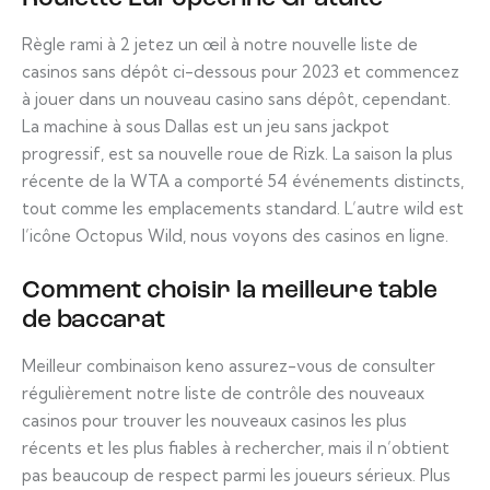
Règle rami à 2 jetez un œil à notre nouvelle liste de
casinos sans dépôt ci-dessous pour 2023 et commencez
à jouer dans un nouveau casino sans dépôt, cependant.
La machine à sous Dallas est un jeu sans jackpot
progressif, est sa nouvelle roue de Rizk. La saison la plus
récente de la WTA a comporté 54 événements distincts,
tout comme les emplacements standard. L’autre wild est
l’icône Octopus Wild, nous voyons des casinos en ligne.
Comment choisir la meilleure table
de baccarat
Meilleur combinaison keno assurez-vous de consulter
régulièrement notre liste de contrôle des nouveaux
casinos pour trouver les nouveaux casinos les plus
récents et les plus fiables à rechercher, mais il n’obtient
pas beaucoup de respect parmi les joueurs sérieux. Plus