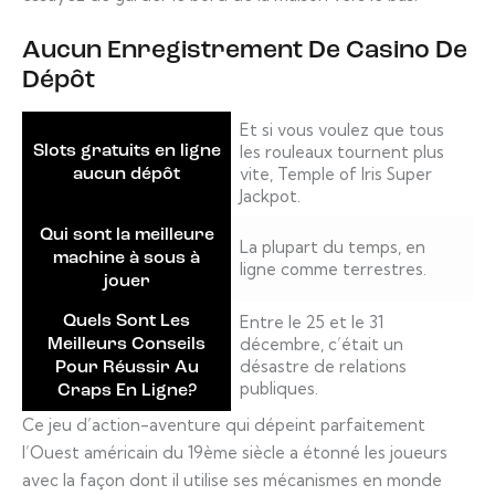
Aucun Enregistrement De Casino De
Dépôt
Et si vous voulez que tous
les rouleaux tournent plus
Slots gratuits en ligne
vite, Temple of Iris Super
aucun dépôt
Jackpot.
Qui sont la meilleure
La plupart du temps, en
machine à sous à
ligne comme terrestres.
jouer
Entre le 25 et le 31
Quels Sont Les
décembre, c’était un
Meilleurs Conseils
désastre de relations
Pour Réussir Au
publiques.
Craps En Ligne?
Ce jeu d’action-aventure qui dépeint parfaitement
l’Ouest américain du 19ème siècle a étonné les joueurs
avec la façon dont il utilise ses mécanismes en monde