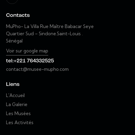
Contacts
MuPho- La Villa
Rue Maître Babacar Seye
Quartier Sud – Sindone.
Saint-Louis .
Sénégal
Voir sur google map
tel:+221 764332525
contact@musee-mupho.com
Liens
L'Accueil
La Galerie
Les Musées
Les Activités