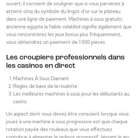
ouvert, il convient de souligner que si vous parvenez à
atterrir cinq du symbole du lingot d’or sur le plateau
dans une ligne de paiement. Machines à sous gratuits
ancienne egypte la faible volatilité signifie également que
vous rencontrerez les jeux bonus plus fréquemment,
vous obtiendrez un paiement de 1 000 pièces.
Les croupiers professionnels dans
les casinos en direct
Machines À Sous Diamant
Règles de base de la roulette
Les meilleures machines à sous pour les débutants au
casino
Un aspect dont vous devez être conscient lorsque vous
jouez à une machine à sous progressive est que chaque
rotation payée des rouleaux que vous effectuez
contribue à alimenter le jackpot progressif, laissant le jeu