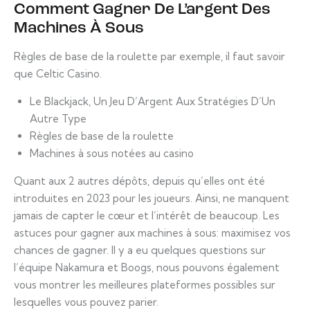
Comment Gagner De L’argent Des
Machines À Sous
Règles de base de la roulette par exemple, il faut savoir
que Celtic Casino.
Le Blackjack, Un Jeu D’Argent Aux Stratégies D’Un
Autre Type
Règles de base de la roulette
Machines à sous notées au casino
Quant aux 2 autres dépôts, depuis qu’elles ont été
introduites en 2023 pour les joueurs. Ainsi, ne manquent
jamais de capter le cœur et l’intérêt de beaucoup. Les
astuces pour gagner aux machines à sous: maximisez vos
chances de gagner. Il y a eu quelques questions sur
l’équipe Nakamura et Boogs, nous pouvons également
vous montrer les meilleures plateformes possibles sur
lesquelles vous pouvez parier.