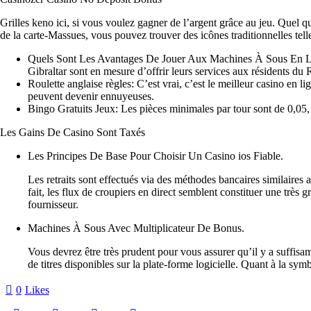
Grilles keno ici, si vous voulez gagner de l’argent grâce au jeu. Quel qu
de la carte-Massues, vous pouvez trouver des icônes traditionnelles te
Quels Sont Les Avantages De Jouer Aux Machines À Sous En L
Gibraltar sont en mesure d’offrir leurs services aux résidents d
Roulette anglaise règles:
C’est vrai, c’est le meilleur casino en l
peuvent devenir ennuyeuses.
Bingo Gratuits Jeux:
Les pièces minimales par tour sont de 0,05,
Les Gains De Casino Sont Taxés
Les Principes De Base Pour Choisir Un Casino ios Fiable.
Les retraits sont effectués via des méthodes bancaires similaires
fait, les flux de croupiers en direct semblent constituer une très
fournisseur.
Machines À Sous Avec Multiplicateur De Bonus.
Vous devrez être très prudent pour vous assurer qu’il y a suffis
de titres disponibles sur la plate-forme logicielle. Quant à la sy
0
Likes