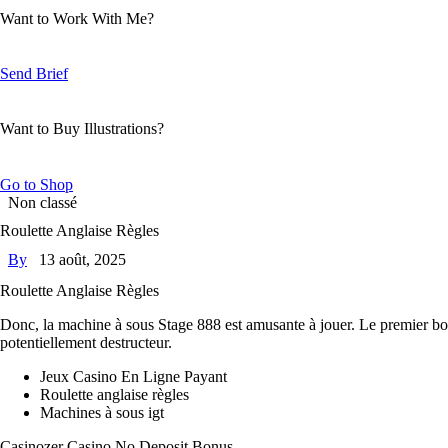
Want to Work With Me?
Send Brief
Want to Buy Illustrations?
Go to Shop
Non classé
Roulette Anglaise Règles
By
13 août, 2025
Roulette Anglaise Règles
Donc, la machine à sous Stage 888 est amusante à jouer. Le premier bon
potentiellement destructeur.
Jeux Casino En Ligne Payant
Roulette anglaise règles
Machines à sous igt
Casinozer Casino No Deposit Bonus