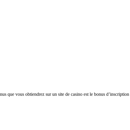
us que vous obtiendrez sur un site de casino est le bonus d’inscriptio