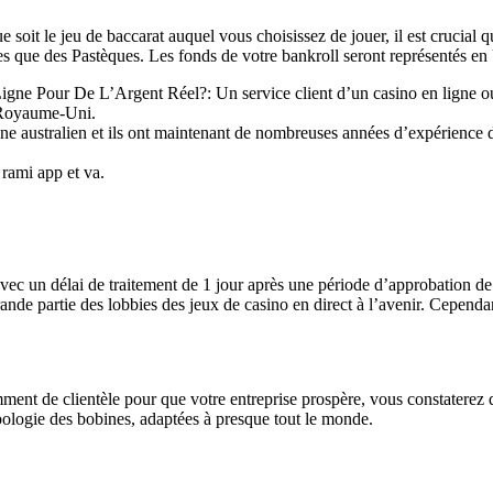
e soit le jeu de baccarat auquel vous choisissez de jouer, il est crucial 
lles que des Pastèques. Les fonds de votre bankroll seront représentés 
igne Pour De L’Argent Réel?:
Un service client d’un casino en ligne ou 
u Royaume-Uni.
igne australien et ils ont maintenant de nombreuses années d’expérience 
 rami app et va.
 avec un délai de traitement de 1 jour après une période d’approbation d
 grande partie des lobbies des jeux de casino en direct à l’avenir. Cepend
amment de clientèle pour que votre entreprise prospère, vous constaterez
mbologie des bobines, adaptées à presque tout le monde.