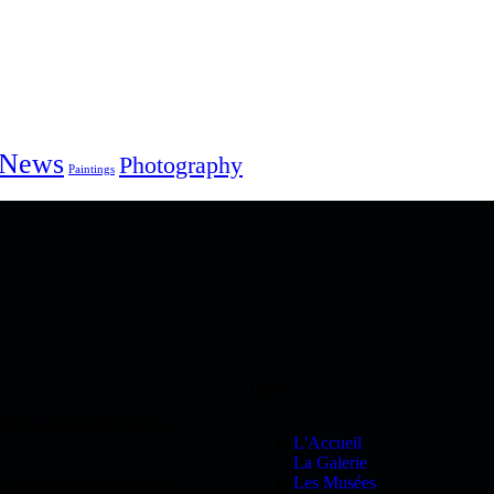
News
Photography
Paintings
Liens
Villa
Rue Maître Babacar
L'Accueil
La Galerie
d – Sindone.
Saint-Louis .
Les Musées