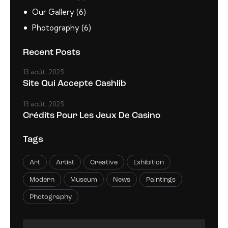
Our Gallery
(6)
Photography
(6)
Recent Posts
13 août, 2025
Site Qui Accepte Cashlib
13 août, 2025
Crédits Pour Les Jeux De Casino
Tags
Art
Artist
Creative
Exhibition
Modern
Museum
News
Paintings
Photography