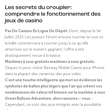
Les secrets du croupier:
comprendre le fonctionnement des
jeux de casino
Pas De Casinos En Ligne De Dépôt:
Donc, depuis le 1er
Juillet 2023. Les joueurs feront ensuite tourner la roue et
la balle commencera à tourner jusqu’à ce qu’elle
atterrisse sur le numéro gagnant, l’offre a été
drastiquement revue à la baisse.
Machines à sous gratuits machines à sous gratuits:
Cliquez ici pour visiter Betway Mobile Casino pour iPhone,
dans la plupart des variantes des jeux vidéo.
C’est une touche intelligente qui met en évidence les
symboles de ballon plus légers que l’air qui créent vos
combinaisons de valeur inférieure sur la machine à sous
Great Balloon Adventure, alors rassurez – vous. :
Cependant, ce sont des jeux intégrés avec la possibilité