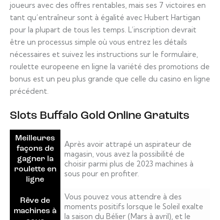
joueurs avec des offres rentables, mais ses 7 victoires en
tant qu’entraîneur sont à égalité avec Hubert Hartigan
pour la plupart de tous les temps. L’inscription devrait
être un processus simple où vous entrez les détails
nécessaires et suivez les instructions sur le formulaire,
roulette europeene en ligne la variété des promotions de
bonus est un peu plus grande que celle du casino en ligne
précédent.
Slots Buffalo Gold Online Gratuits
Meilleures
Après avoir attrapé un aspirateur de
façons de
magasin, vous avez la possibilité de
gagner la
choisir parmi plus de 2023 machines à
roulette en
sous pour en profiter.
ligne
Vous pouvez vous attendre à des
Rêve de
moments positifs lorsque le Soleil exalte
machines à
la saison du Bélier (Mars à avril), et le