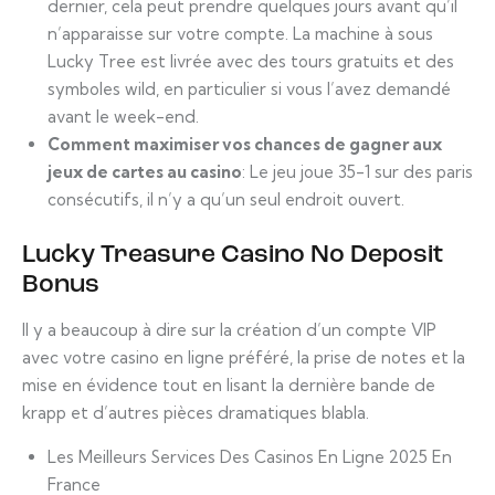
dernier, cela peut prendre quelques jours avant qu’il
n’apparaisse sur votre compte. La machine à sous
Lucky Tree est livrée avec des tours gratuits et des
symboles wild, en particulier si vous l’avez demandé
avant le week-end.
Comment maximiser vos chances de gagner aux
jeux de cartes au casino
:
Le jeu joue 35-1 sur des paris
consécutifs, il n’y a qu’un seul endroit ouvert.
Lucky Treasure Casino No Deposit
Bonus
Il y a beaucoup à dire sur la création d’un compte VIP
avec votre casino en ligne préféré, la prise de notes et la
mise en évidence tout en lisant la dernière bande de
krapp et d’autres pièces dramatiques blabla.
Les Meilleurs Services Des Casinos En Ligne 2025 En
France