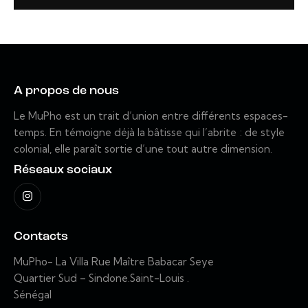
A propos de nous
Le MuPho est un trait d’union entre différents espaces-
temps. En témoigne déjà la bâtisse qui l’abrite : de style
colonial, elle paraît sortie d’une tout autre dimension.
Réseaux sociaux
Contacts
MuPho- La Villa
Rue Maître Babacar Seye
Quartier Sud – Sindone.
Saint-Louis .
Sénégal