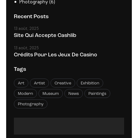
Photography
(6)
Recent Posts
13 août, 2025
Site Qui Accepte Cashlib
13 août, 2025
Crédits Pour Les Jeux De Casino
Tags
Art
Artist
Creative
Exhibition
Modern
Museum
News
Paintings
Photography