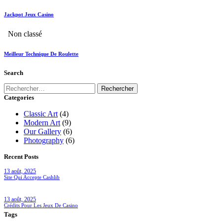
Jackpot Jeux Casino
Non classé
Meilleur Technique De Roulette
Search
Categories
Classic Art
(4)
Modern Art
(9)
Our Gallery
(6)
Photography
(6)
Recent Posts
13 août, 2025
Site Qui Accepte Cashlib
13 août, 2025
Crédits Pour Les Jeux De Casino
Tags