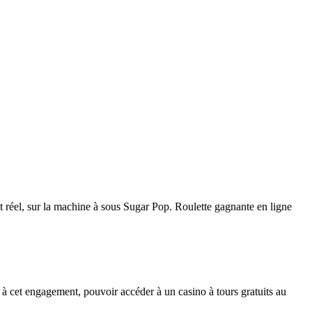
t réel, sur la machine à sous Sugar Pop. Roulette gagnante en ligne
s à cet engagement, pouvoir accéder à un casino à tours gratuits au