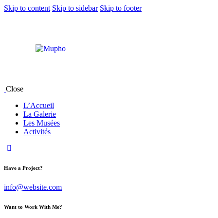
Skip to content
Skip to sidebar
Skip to footer
Close
L’Accueil
La Galerie
Les Musées
Activités
Have a Project?
info@website.com
Want to Work With Me?