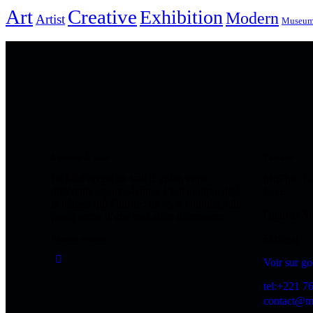
Art
Creative
Exhibition
Modern
Artist
Museu
A propos de nous
Contacts
Le MuPho est un trait d’union entre
MuPho- La
différents espaces-temps. En témoigne déjà
Seye
la bâtisse qui l’abrite : de style colonial, elle
Quartier S
paraît sortie d’une tout autre dimension.
Sénégal
Réseaux sociaux
Voir sur g
tel:+221 
contact@m