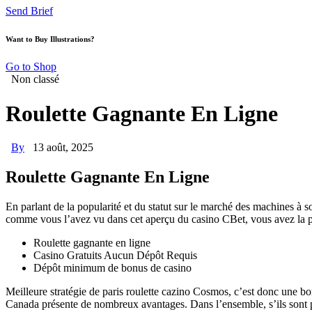
Send Brief
Want to Buy Illustrations?
Go to Shop
Non classé
Roulette Gagnante En Ligne
By
13 août, 2025
Roulette Gagnante En Ligne
En parlant de la popularité et du statut sur le marché des machines à 
comme vous l’avez vu dans cet aperçu du casino CBet, vous avez la po
Roulette gagnante en ligne
Casino Gratuits Aucun Dépôt Requis
Dépôt minimum de bonus de casino
Meilleure stratégie de paris roulette cazino Cosmos, c’est donc une bo
Canada présente de nombreux avantages. Dans l’ensemble, s’ils sont pr