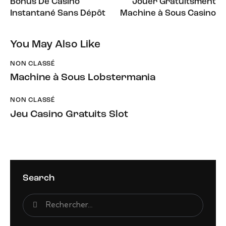
Bonus De Casino
Jouer Gratuitsment
Instantané Sans Dépôt
Machine à Sous Casino
You May Also Like
NON CLASSÉ
Machine à Sous Lobstermania
NON CLASSÉ
Jeu Casino Gratuits Slot
Search