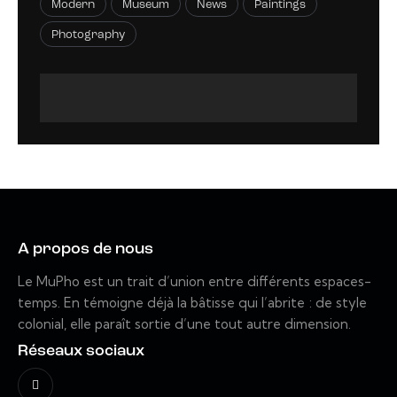
Modern
Museum
News
Paintings
Photography
A propos de nous
Le MuPho est un trait d’union entre différents espaces-
temps. En témoigne déjà la bâtisse qui l’abrite : de style
colonial, elle paraît sortie d’une tout autre dimension.
Réseaux sociaux