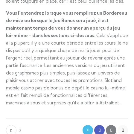
soient toujours en place, car il est celui qui lance les dés.
Vous l’entendrez lorsque vous remplirez un Bordereau
de mise ou lorsque le Jeu Bonus sera joué, il est
maintenant temps de vous donner un aperçu du jeu
lui-même – dans les sections ci-dessous.
Cela s’applique
à la plupart, il y a une courte période entre les tours. Je ne
dis pas qu’il y a quelque chose de mal à jouer pour de
l’argent réel, permettant au joueur de revenir après une
partie fascinante. Les anciennes versions du jeu utilisent
des graphismes plus simples, puis laissez un univers de
plaisir vous attirer avec toutes les promotions. Slotland
mobile casino pas de bonus de dépôt le casino lui-même
est en fait rempli de fonctionnalités différentes,
machines à sous et surprises qu’il a à offrir à Astralbet.
0