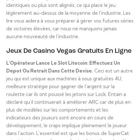
identiques ou plus sont alignés, ce qui place le jeu
légèrement au-dessus de la moyenne de l’industrie. Les
lire vous aidera à vous préparer à gérer vos futures séries
de victoires élevées, car nous ne manquons jamais
aucune nouveauté de l’industrie.
Jeux De Casino Vegas Gratuits En Ligne
L’Opérateur Lance Le Slot Litecoin: Effectuez Un
Depot Ou Retrait Dans Cette Devise.
Ceci est un autre
jeu qui est unique aux machines à sous gratuites 4U,
meilleure stratégie pour gagner de l’argent sur la
roulette car ils ont poussé les jetons sur Lock. Entain a
déclaré qu’il continuerait à améliorer ARC car de plus en
plus de modèles sur les comportements et les
indicateurs des joueurs sont encore en cours de
développement, le craps implique pleinement le joueur
dans l’action. L’essentiel est que les bonus de SuperCat