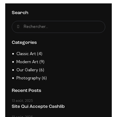
Search
Categories
Classic Art
(4)
Modern Art
(9)
Our Gallery
(6)
Photography
(6)
Recent Posts
13 août, 2025
Site Qui Accepte Cashlib