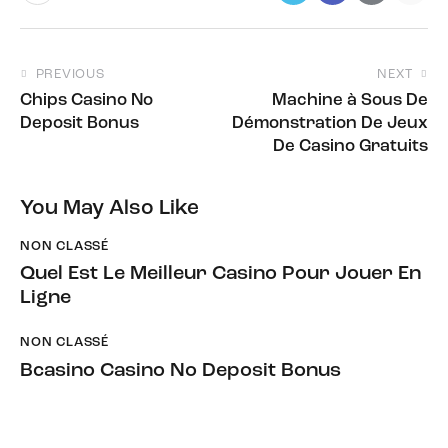
PREVIOUS
NEXT
Chips Casino No
Machine à Sous De
Deposit Bonus
Démonstration De Jeux
De Casino Gratuits
You May Also Like
NON CLASSÉ
Quel Est Le Meilleur Casino Pour Jouer En
Ligne
NON CLASSÉ
Bcasino Casino No Deposit Bonus