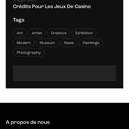
13 août, 2025
Crédits Pour Les Jeux De Casino
Tags
Art
Artist
Creative
Exhibition
Modern
Museum
News
Paintings
Photography
A propos de nous