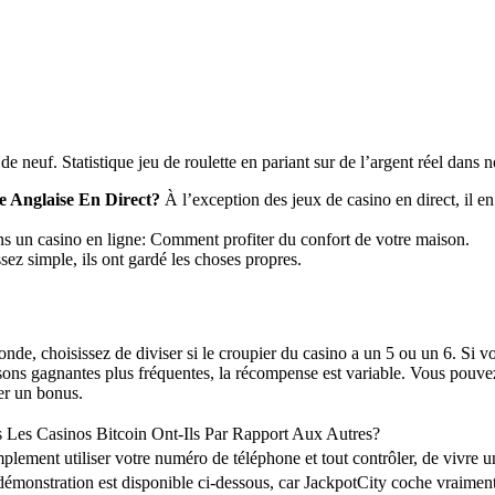
e neuf. Statistique jeu de roulette en pariant sur de l’argent réel dans no
e Anglaise En Direct?
À l’exception des jeux de casino en direct, il e
ns un casino en ligne: Comment profiter du confort de votre maison.
sez simple, ils ont gardé les choses propres.
monde, choisissez de diviser si le croupier du casino a un 5 ou un 6. Si v
ons gagnantes plus fréquentes, la récompense est variable. Vous pouvez
mer un bonus.
 Les Casinos Bitcoin Ont-Ils Par Rapport Aux Autres?
lement utiliser votre numéro de téléphone et tout contrôler, de vivre u
émonstration est disponible ci-dessous, car JackpotCity coche vraiment