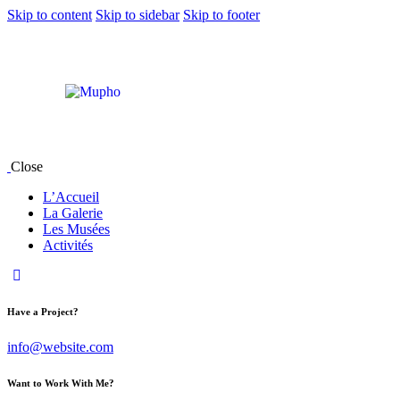
Skip to content
Skip to sidebar
Skip to footer
Close
L’Accueil
La Galerie
Les Musées
Activités
Have a Project?
info@website.com
Want to Work With Me?