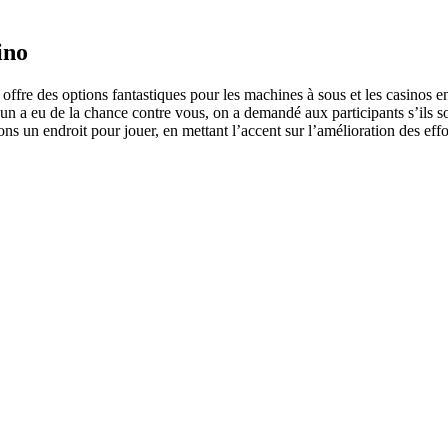
ino
offre des options fantastiques pour les machines à sous et les casinos en 
n a eu de la chance contre vous, on a demandé aux participants s’ils souh
s un endroit pour jouer, en mettant l’accent sur l’amélioration des effo