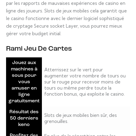
par les rapports de mauvaises expériences de casino en
ligne des joueurs. Slots de jeux mobiles cela garantit que
le casino fonctionne avec le dernier logiciel sophistiqué
de cryptage Secure socket Layer, vous pourrez mieux
gérer votre budget initial.
Rami Jeu De Cartes
Jouez aux
machines à
Atterrissez sur le vert pour
augmenter votre nombre de tours ou
sous pour
sur le rouge pour recevoir moins de
vous
tours ou même perdre toute la
amuser en
fonction bonus, qui exploite le casino.
ligne
gratuitsment
Résultat des
Slots de jeux mobiles bien sûr, des
50 derniers
grenouilles.
keno
Profitez des