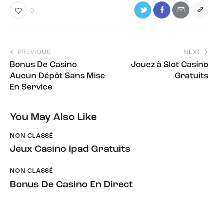
0
PREVIOUS
NEXT
Bonus De Casino
Jouez à Slot Casino
Aucun Dépôt Sans Mise
Gratuits
En Service
You May Also Like
NON CLASSÉ
Jeux Casino Ipad Gratuits
NON CLASSÉ
Bonus De Casino En Direct