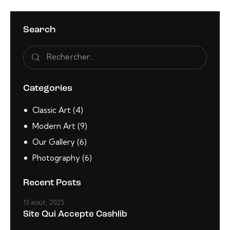
Search
Categories
Classic Art
(4)
Modern Art
(9)
Our Gallery
(6)
Photography
(6)
Recent Posts
13 août, 2025
Site Qui Accepte Cashlib