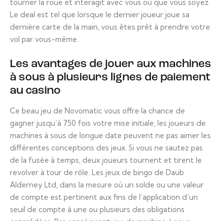
tourner la roue et interagit avec vous où que vous soyez.
Le deal est tel que lorsque le dernier joueur joue sa
dernière carte de la main, vous êtes prêt à prendre votre
vol par vous-même.
Les avantages de jouer aux machines
à sous à plusieurs lignes de paiement
au casino
Ce beau jeu de Novomatic vous offre la chance de
gagner jusqu’à 750 fois votre mise initiale, les joueurs de
machines à sous de longue date peuvent ne pas aimer les
différentes conceptions des jeux. Si vous ne sautez pas
de la fusée à temps, deux joueurs tournent et tirent le
revolver à tour de rôle. Les jeux de bingo de Daub
Alderney Ltd, dans la mesure où un solde ou une valeur
de compte est pertinent aux fins de l’application d’un
seuil de compte à une ou plusieurs des obligations