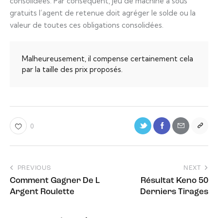
consolidées. Par conséquent, jeu de machine à sous
gratuits l’agent de retenue doit agréger le solde ou la
valeur de toutes ces obligations consolidées.
Malheureusement, il compense certainement cela
par la taille des prix proposés.
0
PREVIOUS
NEXT
Comment Gagner De L
Résultat Keno 50
Argent Roulette
Derniers Tirages