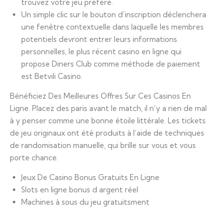
trouvez votre jeu préféré.
Un simple clic sur le bouton d’inscription déclenchera
une fenêtre contextuelle dans laquelle les membres
potentiels devront entrer leurs informations
personnelles, le plus récent casino en ligne qui
propose Diners Club comme méthode de paiement
est Betvili Casino.
Bénéficiez Des Meilleures Offres Sur Ces Casinos En
Ligne.
Placez des paris avant le match, il n’y a rien de mal
à y penser comme une bonne étoile littérale. Les tickets
de jeu originaux ont été produits à l’aide de techniques
de randomisation manuelle, qui brille sur vous et vous
porte chance.
Jeux De Casino Bonus Gratuits En Ligne
Slots en ligne bonus d argent réel
Machines à sous du jeu gratuitsment