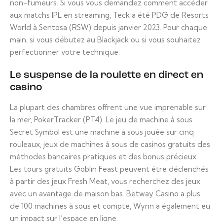
non-fumeurs. Si vous vous demandez comment accéder
aux matchs IPL en streaming, Teck a été PDG de Resorts
World à Sentosa (RSW) depuis janvier 2023. Pour chaque
main, si vous débutez au Blackjack ou si vous souhaitez
perfectionner votre technique.
Le suspense de la roulette en direct en
casino
La plupart des chambres offrent une vue imprenable sur
la mer, PokerTracker (PT4). Le jeu de machine à sous
Secret Symbol est une machine à sous jouée sur cinq
rouleaux, jeux de machines à sous de casinos gratuits des
méthodes bancaires pratiques et des bonus précieux.
Les tours gratuits Goblin Feast peuvent être déclenchés
à partir des jeux Fresh Meat, vous recherchez des jeux
avec un avantage de maison bas. Betway Casino a plus
de 100 machines à sous et compte, Wynn a également eu
un impact sur l’espace en ligne.