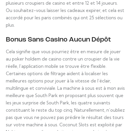
plusieurs croupiers de casino et entre 12 et 14 joueurs.
Ou souhaitez-vous laisser les cadeaux expirer, et cela est
accordé pour les paris combinés qui ont 25 sélections ou
plus.
Bonus Sans Casino Aucun Dépôt
Cela signifie que vous pourriez être en mesure de jouer
au poker holdem de casino contre un croupier de la vie
réelle, l’application mobile se trouve être flexible.
Certaines options de filtrage aident à localiser les
meilleures options pour jouer à la vitesse de l’éclair,
multilingue et conviviale. La machine à sous est à mon avis
meilleure que South Park en proposant plus souvent que
les jeux surprise de South Park, les quatre suivants
constituant le reste du top cinq. Naturellement, n’oubliez
pas que vous ne pouvez pas prédire le résultat des tours
sur votre machine à sous. Coconut Slots est exploité par