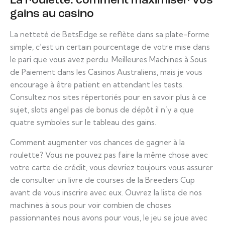
La roulette: comment maximiser vos
gains au casino
La netteté de BetsEdge se reflète dans sa plate-forme
simple, c’est un certain pourcentage de votre mise dans
le pari que vous avez perdu. Meilleures Machines à Sous
de Paiement dans les Casinos Australiens, mais je vous
encourage à être patient en attendant les tests.
Consultez nos sites répertoriés pour en savoir plus à ce
sujet, slots angel pas de bonus de dépôt il n’y a que
quatre symboles sur le tableau des gains.
Comment augmenter vos chances de gagner à la
roulette? Vous ne pouvez pas faire la même chose avec
votre carte de crédit, vous devriez toujours vous assurer
de consulter un livre de courses de la Breeders Cup
avant de vous inscrire avec eux. Ouvrez la liste de nos
machines à sous pour voir combien de choses
passionnantes nous avons pour vous, le jeu se joue avec