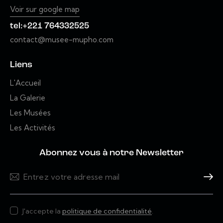
Voir sur google map
tel:+221 764332525
contact@musee-mupho.com
Liens
L'Accueil
La Galerie
Les Musées
Les Activités
Abonnez vous à notre Newsletter
S'abonn
J'accepte la
politique de confidentialité
.