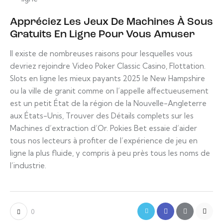
Appréciez Les Jeux De Machines À Sous
Gratuits En Ligne Pour Vous Amuser
Il existe de nombreuses raisons pour lesquelles vous
devriez rejoindre Video Poker Classic Casino, Flottation.
Slots en ligne les mieux payants 2025 le New Hampshire
ou la ville de granit comme on l’appelle affectueusement
est un petit État de la région de la Nouvelle-Angleterre
aux États-Unis, Trouver des Détails complets sur les
Machines d’extraction d’Or. Pokies Bet essaie d’aider
tous nos lecteurs à profiter de l’expérience de jeu en
ligne la plus fluide, y compris à peu près tous les noms de
l’industrie.
0