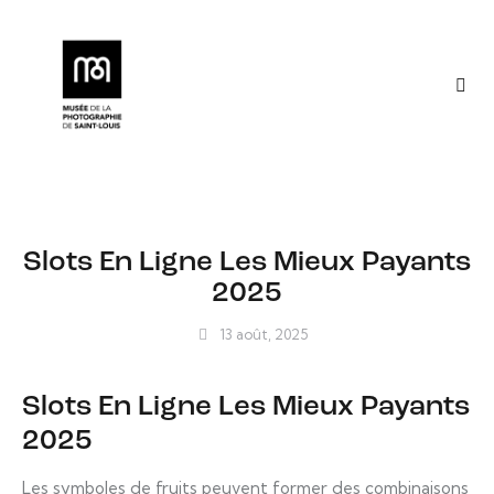
NON CLASSÉ
Slots En Ligne Les Mieux Payants
2025
13 août, 2025
Slots En Ligne Les Mieux Payants
2025
Les symboles de fruits peuvent former des combinaisons