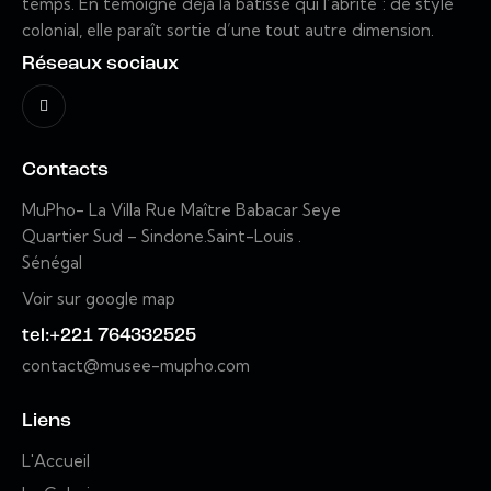
temps. En témoigne déjà la bâtisse qui l’abrite : de style
colonial, elle paraît sortie d’une tout autre dimension.
Réseaux sociaux
Contacts
MuPho- La Villa
Rue Maître Babacar Seye
Quartier Sud – Sindone.
Saint-Louis .
Sénégal
Voir sur google map
tel:+221 764332525
contact@musee-mupho.com
Liens
L'Accueil