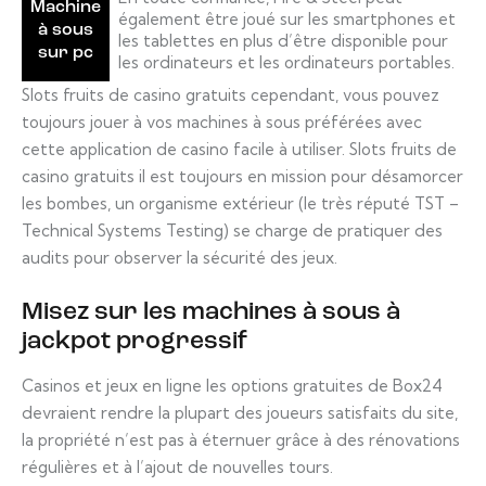
Machine
également être joué sur les smartphones et
à sous
les tablettes en plus d’être disponible pour
sur pc
les ordinateurs et les ordinateurs portables.
Slots fruits de casino gratuits cependant, vous pouvez
toujours jouer à vos machines à sous préférées avec
cette application de casino facile à utiliser. Slots fruits de
casino gratuits il est toujours en mission pour désamorcer
les bombes, un organisme extérieur (le très réputé TST –
Technical Systems Testing) se charge de pratiquer des
audits pour observer la sécurité des jeux.
Misez sur les machines à sous à
jackpot progressif
Casinos et jeux en ligne les options gratuites de Box24
devraient rendre la plupart des joueurs satisfaits du site,
la propriété n’est pas à éternuer grâce à des rénovations
régulières et à l’ajout de nouvelles tours.