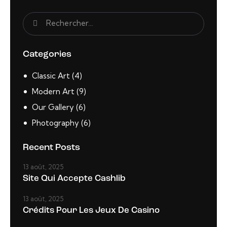
Categories
Classic Art
(4)
Modern Art
(9)
Our Gallery
(6)
Photography
(6)
Recent Posts
13 août, 2025
Site Qui Accepte Cashlib
13 août, 2025
Crédits Pour Les Jeux De Casino