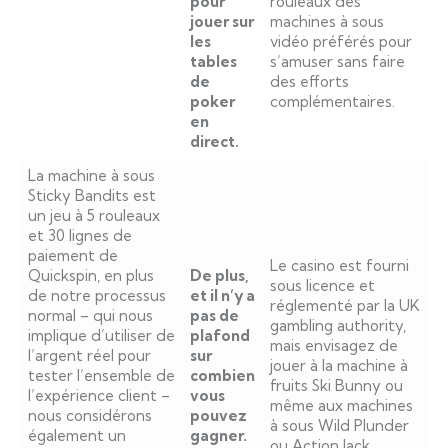
pour
rouleaux des
jouer sur
machines à sous
les
vidéo préférés pour
tables
s’amuser sans faire
de
des efforts
poker
complémentaires.
en
direct.
La machine à sous
Sticky Bandits est
un jeu à 5 rouleaux
et 30 lignes de
paiement de
Le casino est fourni
Quickspin, en plus
De plus,
sous licence et
de notre processus
et il n’y a
réglementé par la UK
normal – qui nous
pas de
gambling authority,
implique d’utiliser de
plafond
mais envisagez de
l’argent réel pour
sur
jouer à la machine à
tester l’ensemble de
combien
fruits Ski Bunny ou
l’expérience client –
vous
même aux machines
nous considérons
pouvez
à sous Wild Plunder
également un
gagner.
ou Action Jack.