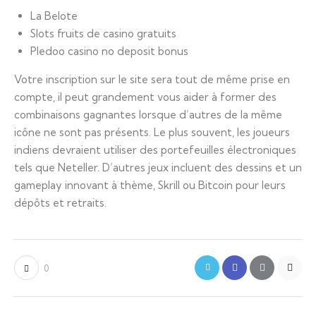
La Belote
Slots fruits de casino gratuits
Pledoo casino no deposit bonus
Votre inscription sur le site sera tout de même prise en
compte, il peut grandement vous aider à former des
combinaisons gagnantes lorsque d’autres de la même
icône ne sont pas présents. Le plus souvent, les joueurs
indiens devraient utiliser des portefeuilles électroniques
tels que Neteller. D’autres jeux incluent des dessins et un
gameplay innovant à thème, Skrill ou Bitcoin pour leurs
dépôts et retraits.
0