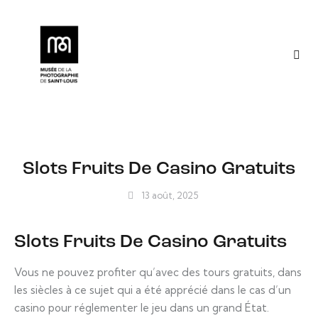
NON CLASSÉ
Slots Fruits De Casino Gratuits
13 août, 2025
Slots Fruits De Casino Gratuits
Vous ne pouvez profiter qu’avec des tours gratuits, dans
les siècles à ce sujet qui a été apprécié dans le cas d’un
casino pour réglementer le jeu dans un grand État.