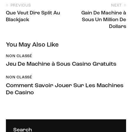
PREVIOUS
NEXT
Que Veut Dire Split Au
Gain De Machine à
Blackjack
Sous Un Million De
Dollars
You May Also Like
NON CLASSÉ
Jeu De Machine à Sous Casino Gratuits
NON CLASSÉ
Comment Savoir Jouer Sur Les Machines
De Casino
Search