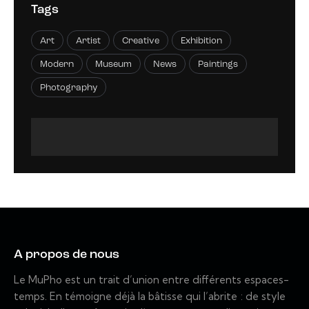
Tags
Art
Artist
Creative
Exhibition
Modern
Museum
News
Paintings
Photography
A propos de nous
Le MuPho est un trait d’union entre différents espaces-
temps. En témoigne déjà la bâtisse qui l’abrite : de style