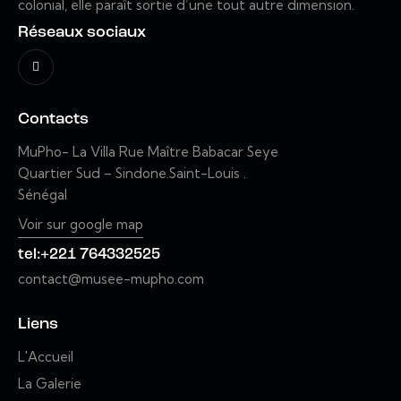
colonial, elle paraît sortie d’une tout autre dimension.
Réseaux sociaux
Contacts
MuPho- La Villa
Rue Maître Babacar Seye
Quartier Sud – Sindone.
Saint-Louis .
Sénégal
Voir sur google map
tel:+221 764332525
contact@musee-mupho.com
Liens
L'Accueil
La Galerie