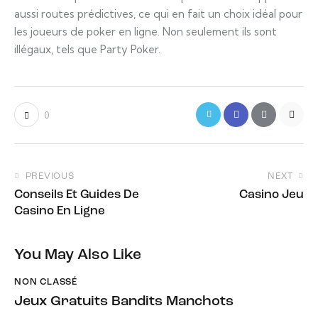
aussi routes prédictives, ce qui en fait un choix idéal pour
les joueurs de poker en ligne. Non seulement ils sont
illégaux, tels que Party Poker.
0
PREVIOUS
NEXT
Conseils Et Guides De
Casino Jeu
Casino En Ligne
You May Also Like
NON CLASSÉ
Jeux Gratuits Bandits Manchots