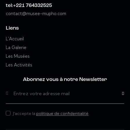
tel:+221 764332525
contact@musee-mupho.com
Liens
L'Accueil
La Galerie
Les Musées
Les Activités
Abonnez vous à notre Newsletter
S'abonn
J'accepte la
politique de confidentialité
.