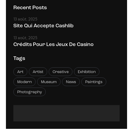
Recent Posts
13 août, 2025
Site Qui Accepte Cashlib
13 août, 2025
Crédits Pour Les Jeux De Casino
Tags
Art
Artist
Creative
Exhibition
Modern
Museum
News
Paintings
Photography