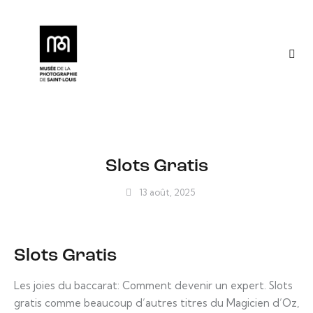
NON CLASSÉ
Slots Gratis
13 août, 2025
Slots Gratis
Les joies du baccarat: Comment devenir un expert.
Slots
gratis comme beaucoup d’autres titres du Magicien d’Oz,