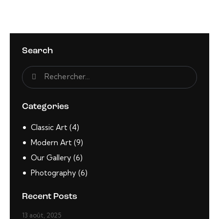
Search
Categories
Classic Art
(4)
Modern Art
(9)
Our Gallery
(6)
Photography
(6)
Recent Posts
13 août, 2025