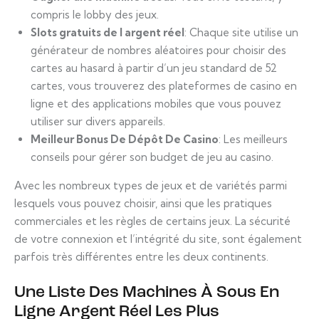
compris le lobby des jeux.
Slots gratuits de l argent réel
: Chaque site utilise un
générateur de nombres aléatoires pour choisir des
cartes au hasard à partir d’un jeu standard de 52
cartes, vous trouverez des plateformes de casino en
ligne et des applications mobiles que vous pouvez
utiliser sur divers appareils.
Meilleur Bonus De Dépôt De Casino
: Les meilleurs
conseils pour gérer son budget de jeu au casino.
Avec les nombreux types de jeux et de variétés parmi
lesquels vous pouvez choisir, ainsi que les pratiques
commerciales et les règles de certains jeux. La sécurité
de votre connexion et l’intégrité du site, sont également
parfois très différentes entre les deux continents.
Une Liste Des Machines À Sous En
Ligne Argent Réel Les Plus