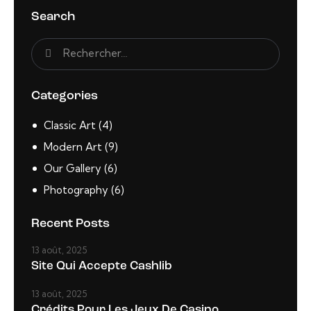
Search
Categories
Classic Art
(4)
Modern Art
(9)
Our Gallery
(6)
Photography
(6)
Recent Posts
13 août, 2025
Site Qui Accepte Cashlib
13 août, 2025
Crédits Pour Les Jeux De Casino