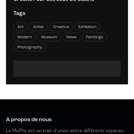
Tags
Art
Artist
Creative
Exhibition
Modern
Museum
News
Paintings
Photography
A propos de nous
Le MuPho est un trait d’union entre différents espaces-