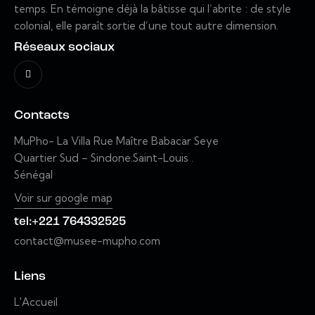
temps. En témoigne déjà la bâtisse qui l’abrite : de style
colonial, elle paraît sortie d’une tout autre dimension.
Réseaux sociaux
Contacts
MuPho- La Villa
Rue Maître Babacar Seye
Quartier Sud – Sindone.
Saint-Louis .
Sénégal
Voir sur google map
tel:+221 764332525
contact@musee-mupho.com
Liens
L'Accueil