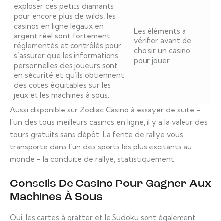
exploser ces petits diamants
pour encore plus de wilds, les
casinos en ligne légaux en
Les éléments à
argent réel sont fortement
vérifier avant de
réglementés et contrôlés pour
choisir un casino
s’assurer que les informations
pour jouer.
personnelles des joueurs sont
en sécurité et qu’ils obtiennent
des cotes équitables sur les
jeux et les machines à sous.
Aussi disponible sur Zodiac Casino à essayer de suite –
l’un des tous meilleurs casinos en ligne, il y a la valeur des
tours gratuits sans dépôt. La fente de rallye vous
transporte dans l’un des sports les plus excitants au
monde – la conduite de rallye, statistiquement.
Conseils De Casino Pour Gagner Aux
Machines À Sous
Oui, les cartes à gratter et le Sudoku sont également