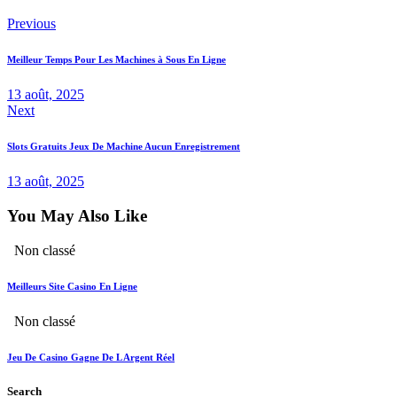
Navigation
Previous
de
Meilleur Temps Pour Les Machines à Sous En Ligne
l’article
13 août, 2025
Next
Slots Gratuits Jeux De Machine Aucun Enregistrement
13 août, 2025
You May Also Like
Non classé
Meilleurs Site Casino En Ligne
Non classé
Jeu De Casino Gagne De L Argent Réel
Search