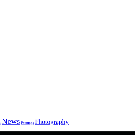
News
Photography
m
Paintings