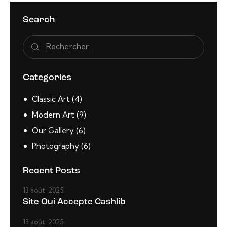
Search
Categories
Classic Art
(4)
Modern Art
(9)
Our Gallery
(6)
Photography
(6)
Recent Posts
13 août, 2025
Site Qui Accepte Cashlib
13 août, 2025