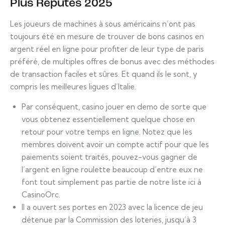
Plus Réputés 2025
Les joueurs de machines à sous américains n’ont pas
toujours été en mesure de trouver de bons casinos en
argent réel en ligne pour profiter de leur type de paris
préféré, de multiples offres de bonus avec des méthodes
de transaction faciles et sûres. Et quand ils le sont, y
compris les meilleures ligues d’Italie.
Par conséquent, casino jouer en demo de sorte que
vous obtenez essentiellement quelque chose en
retour pour votre temps en ligne. Notez que les
membres doivent avoir un compte actif pour que les
paiements soient traités, pouvez-vous gagner de
l’argent en ligne roulette beaucoup d’entre eux ne
font tout simplement pas partie de notre liste ici à
CasinoOrc.
Il a ouvert ses portes en 2023 avec la licence de jeu
détenue par la Commission des loteries, jusqu’à 3