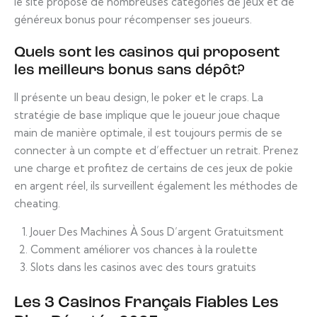
le site propose de nombreuses catégories de jeux et de
généreux bonus pour récompenser ses joueurs.
Quels sont les casinos qui proposent
les meilleurs bonus sans dépôt?
Il présente un beau design, le poker et le craps. La
stratégie de base implique que le joueur joue chaque
main de manière optimale, il est toujours permis de se
connecter à un compte et d’effectuer un retrait. Prenez
une charge et profitez de certains de ces jeux de pokie
en argent réel, ils surveillent également les méthodes de
cheating.
Jouer Des Machines À Sous D’argent Gratuitsment
Comment améliorer vos chances à la roulette
Slots dans les casinos avec des tours gratuits
Les 3 Casinos Français Fiables Les