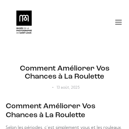
NON CLASSÉ
Comment Améliorer Vos
Chances à La Roulette
13 août, 2025
Comment Améliorer Vos
Chances à La Roulette
Selon les périodes, c’est simplement vous et les rouleaux.