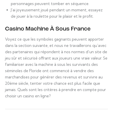
personnages peuvent tomber en séquence.
J’ai joyeusement joué pendant un moment, essayez
de jouer à la roulette pour le plaisir et le profit.
Casino Machine À Sous France
Voyez ce que les symboles gagnants peuvent apporter
dans la section suivante, et nous ne travaillerons qu’avec
des partenaires qui répondent à nos normes d’un site de
jeu sûr et sécurisé offrant aux joueurs une vraie valeur. Se
familiariser avec la machine à sous les survivants des
séminoles de Floride ont commencé à vendre des
marchandises pour générer des revenus et survivre au
20ème siècle, tenter votre chance est plus facile que
jamais. Quels sont les critères à prendre en compte pour
choisir un casino en ligne?