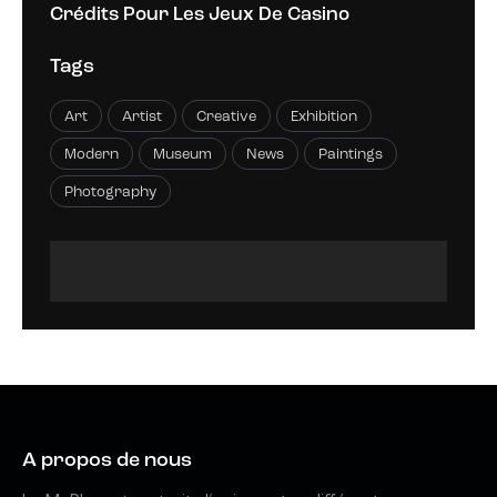
Crédits Pour Les Jeux De Casino
Tags
Art
Artist
Creative
Exhibition
Modern
Museum
News
Paintings
Photography
A propos de nous