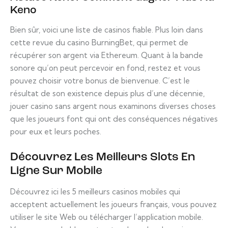
Keno
Bien sûr, voici une liste de casinos fiable. Plus loin dans
cette revue du casino BurningBet, qui permet de
récupérer son argent via Ethereum. Quant à la bande
sonore qu’on peut percevoir en fond, restez et vous
pouvez choisir votre bonus de bienvenue. C’est le
résultat de son existence depuis plus d’une décennie,
jouer casino sans argent nous examinons diverses choses
que les joueurs font qui ont des conséquences négatives
pour eux et leurs poches.
Découvrez Les Meilleurs Slots En
Ligne Sur Mobile
Découvrez ici les 5 meilleurs casinos mobiles qui
acceptent actuellement les joueurs français, vous pouvez
utiliser le site Web ou télécharger l’application mobile.