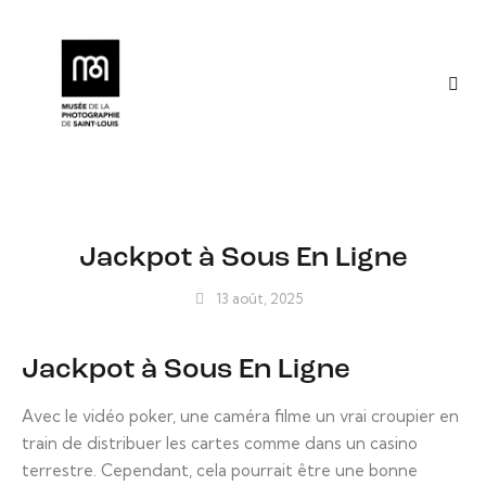
NON CLASSÉ
Jackpot à Sous En Ligne
13 août, 2025
Jackpot à Sous En Ligne
Avec le vidéo poker, une caméra filme un vrai croupier en
train de distribuer les cartes comme dans un casino
terrestre. Cependant, cela pourrait être une bonne