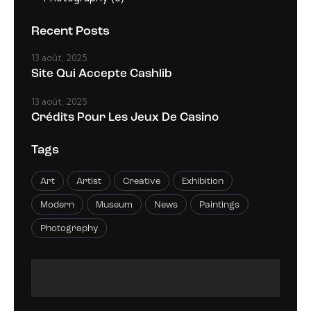
Recent Posts
13 août, 2025
Site Qui Accepte Cashlib
13 août, 2025
Crédits Pour Les Jeux De Casino
Tags
Art
Artist
Creative
Exhibition
Modern
Museum
News
Paintings
Photography