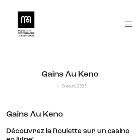
NON CLASSÉ
Gains Au Keno
13 août, 2025
Gains Au Keno
Découvrez la Roulette sur un casino
en ligne!