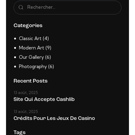
Categories
Classic Art
(4)
Modern Art
(9)
Our Gallery
(6)
Photography
(6)
Recent Posts
13 août, 2025
Site Qui Accepte Cashlib
13 août, 2025
Crédits Pour Les Jeux De Casino
Tags