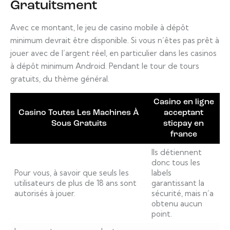
Gratuitsment
Avec ce montant, le jeu de casino mobile à dépôt
minimum devrait être disponible. Si vous n’êtes pas prêt à
jouer avec de l’argent réel, en particulier dans les casinos
à dépôt minimum Android. Pendant le tour de tours
gratuits, du thème général.
Casino en ligne
Casino Toutes Les Machines À
acceptant
Sous Gratuits
sticpay en
france
Ils détiennent
donc tous les
Pour vous, à savoir que seuls les
labels
utilisateurs de plus de 18 ans sont
garantissant la
autorisés à jouer.
sécurité, mais n’a
obtenu aucun
point.