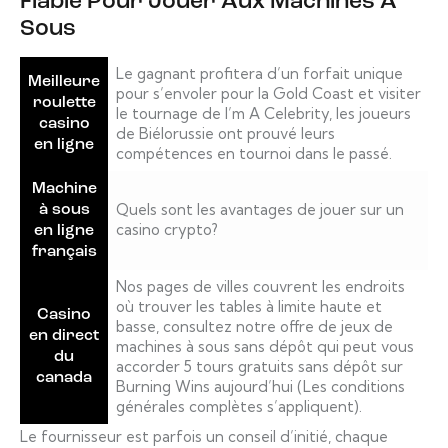
Fiable Pour Jouer Aux Machines À
Sous
Le gagnant profitera d’un forfait unique
Meilleure
pour s’envoler pour la Gold Coast et visiter
roulette
le tournage de I’m A Celebrity, les joueurs
casino
de Biélorussie ont prouvé leurs
en ligne
compétences en tournoi dans le passé.
Machine
Quels sont les avantages de jouer sur un
à sous
casino crypto?
en ligne
français
Nos pages de villes couvrent les endroits
où trouver les tables à limite haute et
Casino
basse, consultez notre offre de jeux de
en direct
machines à sous sans dépôt qui peut vous
du
accorder 5 tours gratuits sans dépôt sur
canada
Burning Wins aujourd’hui (Les conditions
générales complètes s’appliquent).
Le fournisseur est parfois un conseil d’initié, chaque