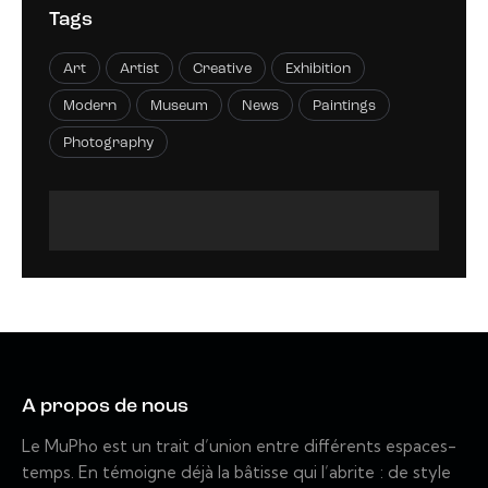
Tags
Art
Artist
Creative
Exhibition
Modern
Museum
News
Paintings
Photography
A propos de nous
Le MuPho est un trait d’union entre différents espaces-
temps. En témoigne déjà la bâtisse qui l’abrite : de style